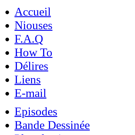
Accueil
Niouses
F.A.Q
How To
Délires
Liens
E-mail
Episodes
Bande Dessinée