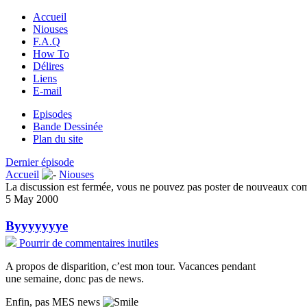
Accueil
Niouses
F.A.Q
How To
Délires
Liens
E-mail
Episodes
Bande Dessinée
Plan du site
Dernier épisode
Accueil
Niouses
La discussion est fermée, vous ne pouvez pas poster de nouveaux co
5 May 2000
Byyyyyyye
Pourrir de commentaires inutiles
A propos de disparition, c’est mon tour. Vacances pendant
une semaine, donc pas de news.
Enfin, pas MES news