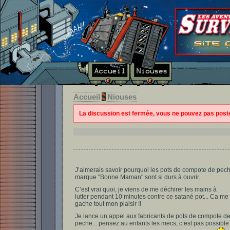
Accueil
Niouses
La discussion est fermée, vous ne pouvez pas pos
J’aimerais savoir pourquoi les pots de compote de pec
marque "Bonne Maman" sont si durs à ouvrir.
C’est vrai quoi, je viens de me déchirer les mains à
lutter pendant 10 minutes contre ce satané pot... Ca me
gache tout mon plaisir !!
Je lance un appel aux fabricants de pots de compote d
peche... pensez au enfants les mecs, c’est pas possible