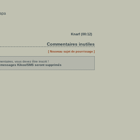
papa
Knarf (00:12)
Commentaires inutiles
[ Nouveau sujet de pourrissage ]
ntaires, vous devez être inscrit !
les messages Kikoo/SMS seront supprimés