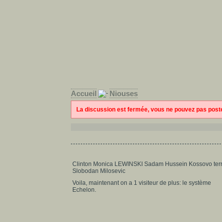
Accueil
Niouses
La discussion est fermée, vous ne pouvez pas pos
Clinton Monica LEWINSKI Sadam Hussein Kossovo ter
Slobodan Milosevic
Voila, maintenant on a 1 visiteur de plus: le système
Echelon.