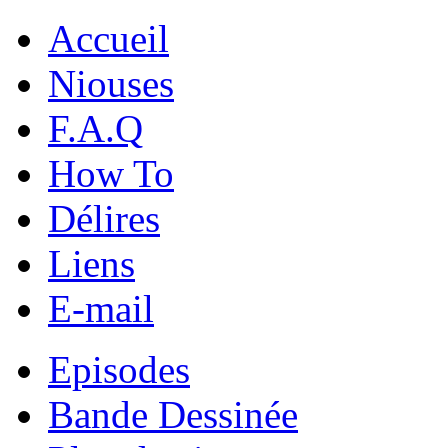
Accueil
Niouses
F.A.Q
How To
Délires
Liens
E-mail
Episodes
Bande Dessinée