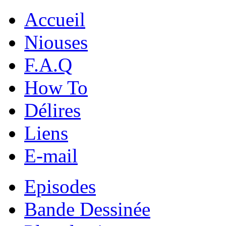
Accueil
Niouses
F.A.Q
How To
Délires
Liens
E-mail
Episodes
Bande Dessinée