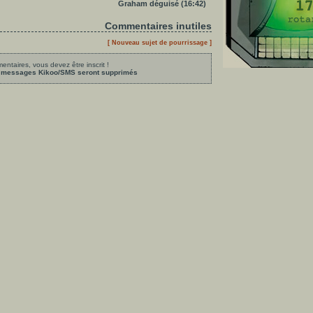
Graham déguisé (16:42)
Commentaires inutiles
[ Nouveau sujet de pourrissage ]
ntaires, vous devez être inscrit !
les messages Kikoo/SMS seront supprimés