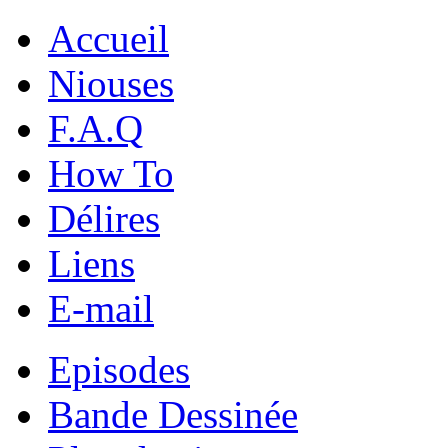
Accueil
Niouses
F.A.Q
How To
Délires
Liens
E-mail
Episodes
Bande Dessinée