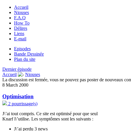
Accueil
Niouses
F.A.Q
How To
Délires
Liens
E-mail
Episodes
Bande Dessinée
Plan du site
Dernier épisode
Accueil
Niouses
La discussion est fermée, vous ne pouvez pas poster de nouveaux co
8 March 2000
Optimisation
2 pourrissage(s)
J\’ai tout compris. Ce site est optimisé pour que seul
Knarf l\’utilise. Les symptômes sont les suivants :
J\’ai perdu 3 news