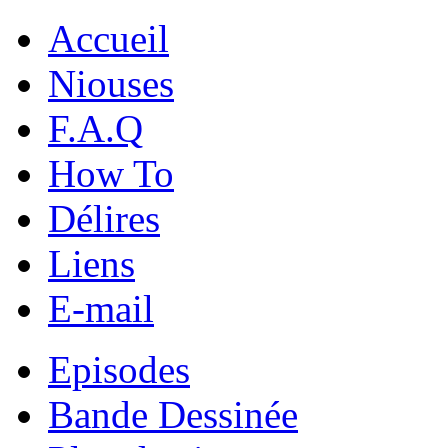
Accueil
Niouses
F.A.Q
How To
Délires
Liens
E-mail
Episodes
Bande Dessinée