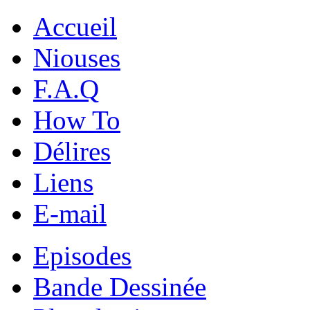
Accueil
Niouses
F.A.Q
How To
Délires
Liens
E-mail
Episodes
Bande Dessinée