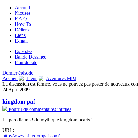
Accueil
Niouses
F.A.Q
How To
Délires
Liens
E-mail
Episodes
Bande Dessinée
Plan du site
Dernier épisode
Accueil
Liens
Aventures MP3
La discussion est fermée, vous ne pouvez pas poster de nouveaux co
24 April 2009
kingdom paf
Pourrir de commentaires inutiles
La parodie mp3 du mythique kingdom hearts !
URL:
http://www.kingdompaf.com/