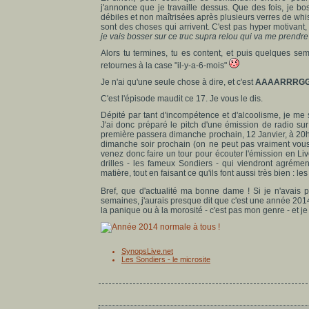
j'annonce que je travaille dessus. Que des fois, je 
débiles et non maîtrisées après plusieurs verres de whi
sont des choses qui arrivent. C'est pas hyper motivant, 
je vais bosser sur ce truc supra relou qui va me prendre
Alors tu termines, tu es content, et puis quelques semai
retournes à la case "il-y-a-6-mois"
Je n'ai qu'une seule chose à dire, et c'est
AAAARRRGG
C'est l'épisode maudit ce 17. Je vous le dis.
Dépité par tant d'incompétence et d'alcoolisme, je me su
J'ai donc préparé le pitch d'une émission de radio su
première passera dimanche prochain, 12 Janvier, à 20h
dimanche soir prochain (on ne peut pas vraiment vous e
venez donc faire un tour pour écouter l'émission en Li
drilles - les fameux Sondiers - qui viendront agréme
matière, tout en faisant ce qu'ils font aussi très bien : 
Bref, que d'actualité ma bonne dame ! Si je n'avais p
semaines, j'aurais presque dit que c'est une année 201
la panique ou à la morosité - c'est pas mon genre - et j
SynopsLive.net
Les Sondiers - le microsite