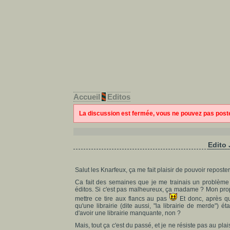
Accueil
Editos
La discussion est fermée, vous ne pouvez pas pos
Edito 
Salut les Knarfeux, ça me fait plaisir de pouvoir reposte
Ca fait des semaines que je me trainais un problèm
éditos. Si c'est pas malheureux, ça madame ? Mon propr
mettre ce tire aux flancs au pas
Et donc, après qu
qu'une librairie (dite aussi, "la librairie de merde")
d'avoir une librairie manquante, non ?
Mais, tout ça c'est du passé, et je ne résiste pas au pla