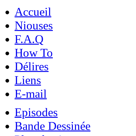
Accueil
Niouses
F.A.Q
How To
Délires
Liens
E-mail
Episodes
Bande Dessinée