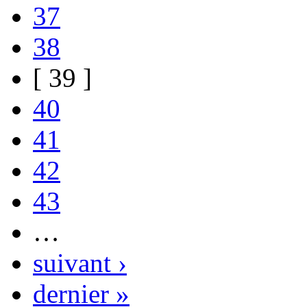
37
38
[ 39 ]
40
41
42
43
…
suivant ›
dernier »