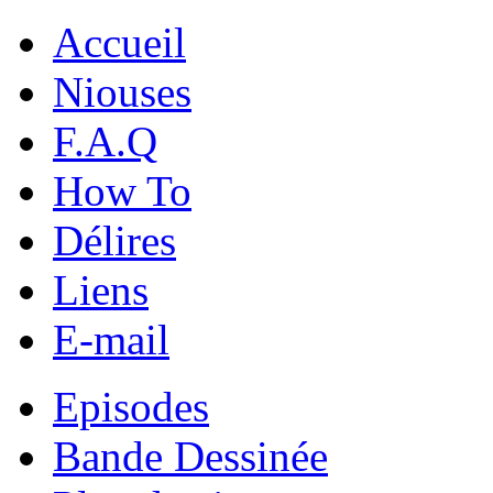
Accueil
Niouses
F.A.Q
How To
Délires
Liens
E-mail
Episodes
Bande Dessinée