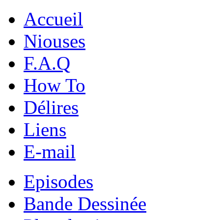
Accueil
Niouses
F.A.Q
How To
Délires
Liens
E-mail
Episodes
Bande Dessinée